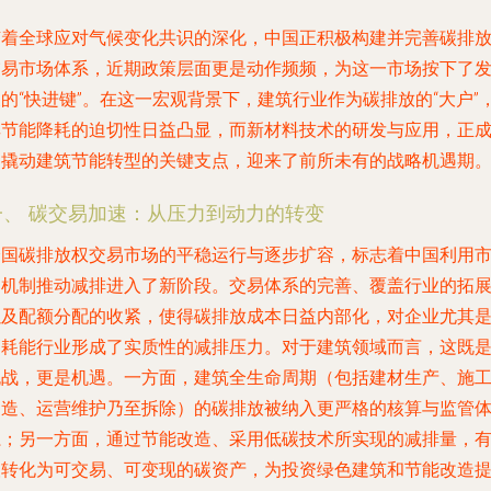
随着全球应对气候变化共识的深化，中国正积极构建并完善碳排
交易市场体系，近期政策层面更是动作频频，为这一市场按下了
的“快进键”。在这一宏观背景下，建筑行业作为碳排放的“大户”
其节能降耗的迫切性日益凸显，而新材料技术的研发与应用，正
为撬动建筑节能转型的关键支点，迎来了前所未有的战略机遇期
一、 碳交易加速：从压力到动力的转变
全国碳排放权交易市场的平稳运行与逐步扩容，标志着中国利用
场机制推动减排进入了新阶段。交易体系的完善、覆盖行业的拓
以及配额分配的收紧，使得碳排放成本日益内部化，对企业尤其
高耗能行业形成了实质性的减排压力。对于建筑领域而言，这既
挑战，更是机遇。一方面，建筑全生命周期（包括建材生产、施
建造、运营维护乃至拆除）的碳排放被纳入更严格的核算与监管
系；另一方面，通过节能改造、采用低碳技术所实现的减排量，
望转化为可交易、可变现的碳资产，为投资绿色建筑和节能改造