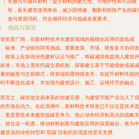
长效与可循环材料
：提升材料的耐久性、可维护性和可回收
性，延长建筑使用寿命，减少因维修、翻新和拆除产生的碳
放与资源消耗，符合循环经济与低碳发展要求。
四、 挑战与展望
尽管前景广阔，但新材料技术在建筑领域的规模化应用仍面临成
本、标准、产业链协同等挑战。需要政策、市场、研发多方协同
力：政策上应加强绿色建材认证与推广，将碳减排效益纳入建筑
价标准；市场上需依托碳交易机制，探索建立基于节能绩效或碳
排量的融资与交易模式；研发端则需持续攻关，在提升材料性能
同时不断优化成本，并加强与建筑设计、施工、运维环节的融合
总而言之，碳排放交易体系的加速完善，为建筑节能产业注入了
大的市场化动力。在此浪潮中，新材料技术研发已不仅仅是技术
项，更是塑造未来建筑低碳竞争力、抢占绿色经济制高点的战略
键。抓住这一机遇，推动材料创新与建筑应用的深度融合，将为
国建筑业的绿色转型和“双碳”目标的实现提供坚实支撑。