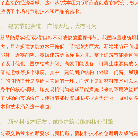
了直接的经济激励。这种从“成本压力”到“价值创造”的转变，极
地激活了市场对节能技术和产品的需求。
二、 建筑节能赛道：广阔天地，大有可为
建筑节能是实现“双碳”目标不可或缺的重要环节。我国存量建筑规
巨大，且许多建筑能效水平偏低，节能潜力巨大。新建建筑正向
低能耗、近零能耗、零碳建筑等高标准迈进。整个建筑节能赛道
盖了设计优化、围护结构升级、高效用能设备、可再生能源集成
及智能运维等多个维度。其中，建筑围护结构（外墙、门窗、屋
等）的性能提升是基础且关键的一环，而这正是新材料技术可以
展身手的核心领域。碳交易机制为这些节能措施带来的环境效益
予了明确的市场价值，使得节能投资回报模型更为清晰，吸引更
资本和技术涌入这一赛道。
三、 新材料技术研发：赋能建筑节能的核心引擎
面对碳交易带来的新要求与新机遇，新材料技术的创新研发成为