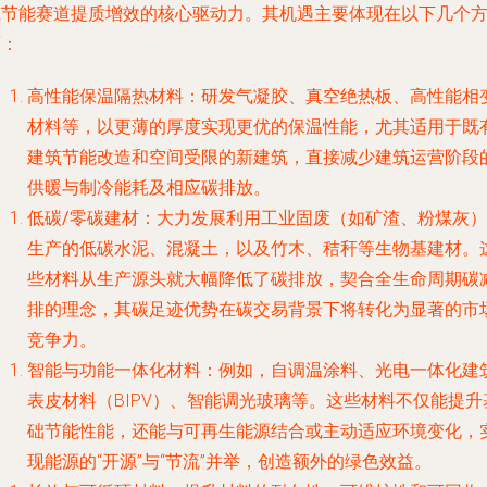
筑节能赛道提质增效的核心驱动力。其机遇主要体现在以下几个
面：
高性能保温隔热材料
：研发气凝胶、真空绝热板、高性能相
材料等，以更薄的厚度实现更优的保温性能，尤其适用于既
建筑节能改造和空间受限的新建筑，直接减少建筑运营阶段
供暖与制冷能耗及相应碳排放。
低碳/零碳建材
：大力发展利用工业固废（如矿渣、粉煤灰）
生产的低碳水泥、混凝土，以及竹木、秸秆等生物基建材。
些材料从生产源头就大幅降低了碳排放，契合全生命周期碳
排的理念，其碳足迹优势在碳交易背景下将转化为显著的市
竞争力。
智能与功能一体化材料
：例如，自调温涂料、光电一体化建
表皮材料（BIPV）、智能调光玻璃等。这些材料不仅能提升
础节能性能，还能与可再生能源结合或主动适应环境变化，
现能源的“开源”与“节流”并举，创造额外的绿色效益。