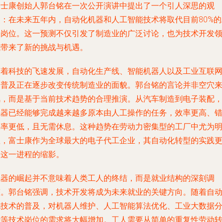
富士康创始人郭台铭在一次公开演讲中提出了一个引人深思的观
点：在未来五年内，自动化机器和人工智能技术将取代目前80%的
人岗位。这一预测不仅引发了制造业的广泛讨论，也为技术开发
域带来了新的挑战与机遇。
随着科技的飞速发展，自动化生产线、智能机器人以及工业互联
的普及正在逐步改变传统制造业的面貌。郭台铭的言论并非空穴
风，而是基于当前技术趋势的合理推演。从汽车制造到电子装配
机器已经能够完成越来越多原本由人工操作的任务，效率更高、
误率更低，且无需休息。这种趋势在劳动力密集型的工厂中尤为
显，富士康作为全球最大的电子代工企业，其自动化转型的实践
是这一进程的缩影。
机器的崛起并不意味着人类工人的终结，而是就业结构的深刻调
整。郭台铭强调，技术开发将成为未来就业的关键方向。随着自
化技术的普及，对机器人维护、人工智能算法优化、工业大数据
析等技术岗位的需求将大幅增加。工人需要从简单的重复性劳动