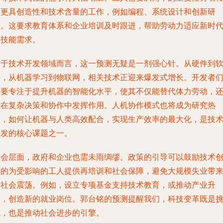
向更具创造性和技术含量的工作，例如编程、系统设计和创新研
发。这要求教育体系和企业培训及时跟进，帮助劳动力适应新时
的技能需求。
对于技术开发领域而言，这一预测无疑是一剂强心针。从硬件到
件，从机器学习到物联网，相关技术正迎来爆发式增长。开发者
需要专注于提升机器的智能化水平，使其不仅能替代体力劳动，
能在复杂决策和协作中发挥作用。人机协作模式也将成为研究热
点，如何让机器与人类高效配合，实现生产效率的最大化，是技
开发的核心课题之一。
社会层面，政府和企业也需未雨绸缪。政策的引导可以鼓励技术
新的为受影响的工人提供再培训和社会保障，避免大规模失业带
的社会震荡。例如，设立专项基金支持技术教育，或推动产业升
级，创造新的就业岗位。郭台铭的预测提醒我们，科技变革既是
战，也是推动社会进步的引擎。