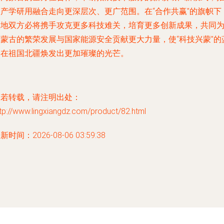
动产学研用融合走向更深层次、更广范围。在“合作共赢”的旗帜下
校地双方必将携手攻克更多科技难关，培育更多创新成果，共同
内蒙古的繁荣发展与国家能源安全贡献更大力量，使“科技兴蒙”的
图在祖国北疆焕发出更加璀璨的光芒。
如若转载，请注明出处：
tp://www.lingxiangdz.com/product/82.html
新时间：2026-08-06 03:59:38