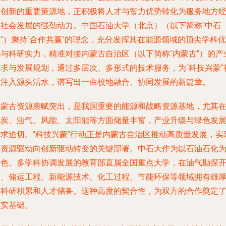
技创新的重要策源地，正积极将人才与智力优势转化为服务地方
济社会发展的强劲动力。中国石油大学（北京）（以下简称“中石
”）秉持“合作共赢”的理念，充分发挥其在能源领域的顶尖学科优
势与科研实力，精准对接内蒙古自治区（以下简称“内蒙古”）的产
需求与发展规划，通过多层次、多形式的技术服务，为“科技兴蒙”
动注入源头活水，谱写出一曲校地融合、协同发展的新篇章。
内蒙古资源禀赋突出，是我国重要的能源和战略资源基地，尤其
煤炭、油气、风能、太阳能等方面储量丰富，产业升级与绿色发
需求迫切。“科技兴蒙”行动正是内蒙古自治区推动高质量发展，实
由资源驱动向创新驱动转变的关键部署。中石大作为以石油石化
特色、多学科协调发展的教育部直属全国重点大学，在油气勘探
发、储运工程、新能源技术、化工过程、节能环保等领域拥有雄
的科研积累和人才储备。这种高度的契合性，为双方的合作奠定
坚实基础。