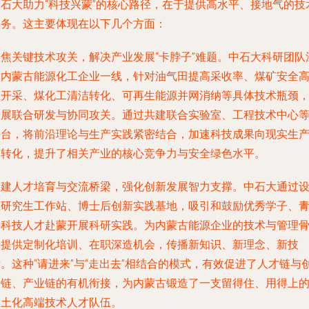
中石大助力“科技兴蒙”的核心路径，在于提供高水平、接地气的技
服务。这主要体现在以下几个方面：
聚焦关键技术攻关，解决产业发展“卡脖子”难题。中石大科研团队
入内蒙古能源化工企业一线，针对油气田提高采收率、煤矿安全
效开采、煤化工清洁转化、可再生能源并网消纳等具体技术瓶颈
开展联合研发与协同攻关。通过共建联合实验室、工程技术中心
平台，将前沿理论与生产实践紧密结合，加速科技成果向现实生
力转化，提升了相关产业的核心竞争力与安全绿色水平。
搭建人才培育与交流桥梁，强化创新发展智力支撑。中石大通过
立研究生工作站、博士后创新实践基地，吸引和鼓励优秀学子、
年科技人才赴蒙开展科研实践。为内蒙古能源企业的技术与管理
干提供定制化培训、在职深造机会，传播新知识、新理念、新技
。这种“请进来”与“走出去”相结合的模式，有效促进了人才链与
新链、产业链的有机衔接，为内蒙古锻造了一支留得住、用得上
本土化高端技术人才队伍。