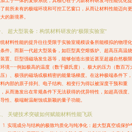
度加工于一体的复杂系统，其核心在于为新材料研发与性能优化
供了前所未有的极端环境和可控工艺窗口，从而让材料性能迈向
强大的新境界。
一、 超大型装备：构筑材料研发的“极限实验室”
传统材料性能的提升往往受限于实验室规模设备所能模拟的物理
学条件。而新一代超大型装备，如巨型真空熔炼炉、超高压高温
结装置、巨型强磁场发生器等，能够创造出接近甚至超越自然极
的环境——例如极高的温度（数千摄氏度）、极大的压力（数百万
气压）、极强的磁场或极精密的能量场梯度。在这种极端条件下
材料内部的原子排列、电子结构、相变行为得以被深度干预和重
构，从而激发出在常规条件下无法获得的优异特性，如超高强度
超导性、极端耐温耐蚀或新颖的量子功能。
二、 关键技术突破如何赋能材料性能飞跃
实现成分与结构的极致均质化与纯净化
：超大型真空或保护