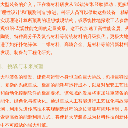
超大型装备的介入，正在将材料研发从“试错法”和经验驱动，更多
“理性设计”和“预测制造”推进。科研人员可以借助这些装备，精
地实现理论计算所预测的理想微观结构，或系统性地探索工艺参数
微观组织-宏观性能之间的定量关系。这不仅加速了高性能金属、
进陶瓷、特种高分子及复合材料等传统材料的升级换代，更极大
促进了如拓扑绝缘体、二维材料、高熵合金、超材料等前沿新材
的发现、制备与工程化研究。
四、 挑战与未来展望
超大型装备的研发、建造与运营本身也面临巨大挑战，包括巨额
资、复杂的系统集成、极高的能耗与运行成本，以及对配套工艺
术和自动化控制软件的极高要求。该领域的发展将更加注重装备
智能化、绿色化与模块化。通过集成人工智能进行工艺优化与故
预测，利用先进传感技术实现制造过程的原位监测与闭环控制，
探索更高效的能源利用方式，将使超大型装备成为材料科技创新
系中不可或缺的强大引擎。