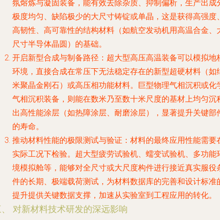
氛熔炼与凝固装备，能有效去除杂质、抑制偏析，生产出成
极度均匀、缺陷极少的大尺寸铸锭或单晶，这是获得高强度
高韧性、高可靠性的结构材料（如航空发动机用高温合金、
尺寸半导体晶圆）的基础。
开启新型合成与制备路径
：超大型高压高温装备可以模拟地
环境，直接合成在常压下无法稳定存在的新型超硬材料（如
米聚晶金刚石）或高压相功能材料。巨型物理气相沉积或化
气相沉积装备，则能在数米乃至数十米尺度的基材上均匀沉
出高性能涂层（如热障涂层、耐磨涂层），显著提升关键部
的寿命。
推动材料性能的极限测试与验证
：材料的最终应用性能需要
实际工况下检验。超大型疲劳试验机、蠕变试验机、多功能
境模拟舱等，能够对全尺寸或大尺度构件进行接近真实服役
件的长期、极端载荷测试，为材料数据库的完善和设计标准
提升提供关键数据支撑，加速从实验室到工程应用的转化。
三、 对新材料技术研发的深远影响