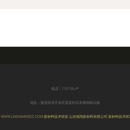
电话：1337584**
地址：陵县经济开发区迎宾街以东猪场路以南
6
WWW.LINGXIANGDZ.COM
新材料技术研发
山东领翔新材料有限公司
新材料技术研