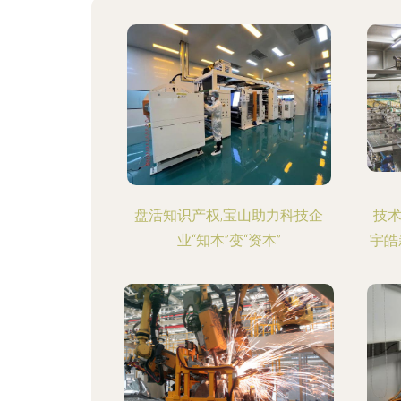
盘活知识产权,宝山助力科技企
技
业“知本”变“资本”
宇皓