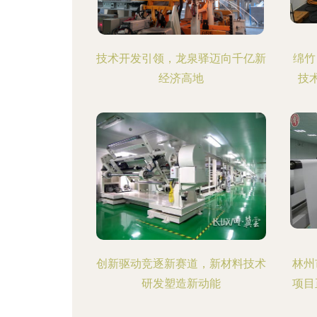
技术开发引领，龙泉驿迈向千亿新
绵竹
经济高地
技
创新驱动竞逐新赛道，新材料技术
林州
研发塑造新动能
项目