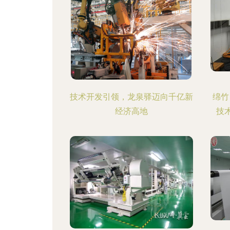
技术开发引领，龙泉驿迈向千亿新
绵竹
经济高地
技