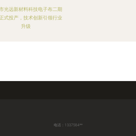
市光远新材料科技电子布二期
正式投产，技术创新引领行业
升级
电话：1337584**